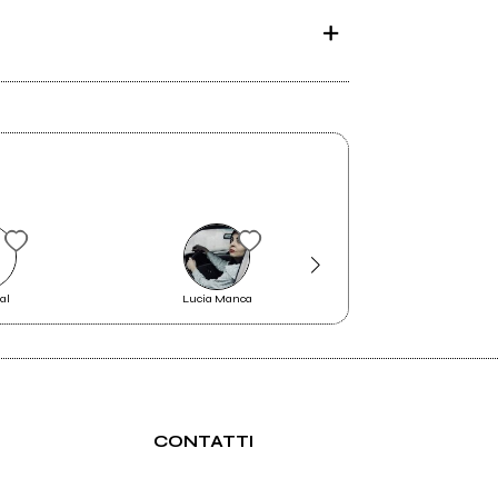
al
Lucia Manca
JENA
CONTATTI