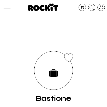
MAGAZINE
DATABASE
ARTICOLI
CONCERTI
ARTISTI
SHOP
RADIO
Bastione