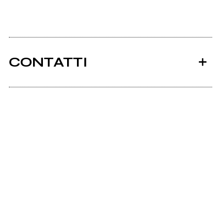
CONTATTI
Ancora nessun utente amministra questa pagina,
puoi farlo tu.
Richiedi la gestione