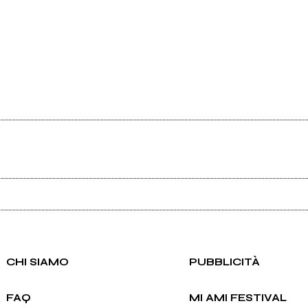
Ancora nessun utente amministra questa pagina, puoi farlo tu.
Richiedi la gestione
CHI SIAMO
PUBBLICITÀ
FAQ
MI AMI FESTIVAL