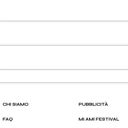
Scrivi all'utente che amministra la pagina.
CHI SIAMO
PUBBLICITÀ
FAQ
MI AMI FESTIVAL
Invia messaggio