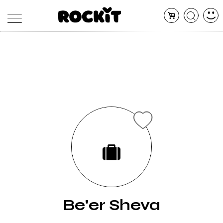
MAGAZINE
DATABASE
ARTICOLI
CONCERTI
ARTISTI
SHOP
RADIO
Be'er Sheva