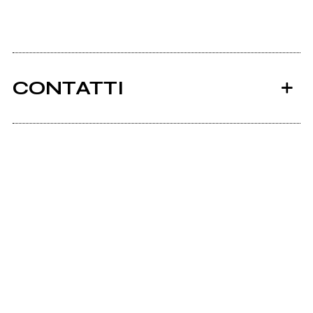
CONTATTI
Ancora nessun utente amministra questa pagina,
puoi farlo tu.
Richiedi la gestione