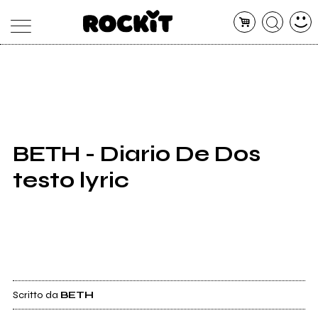
MAGAZINE
DATABASE
ARTICOLI
CONCERTI
ARTISTI
SHOP
BETH - Diario De Dos
RADIO
testo lyric
Scritto da
BETH