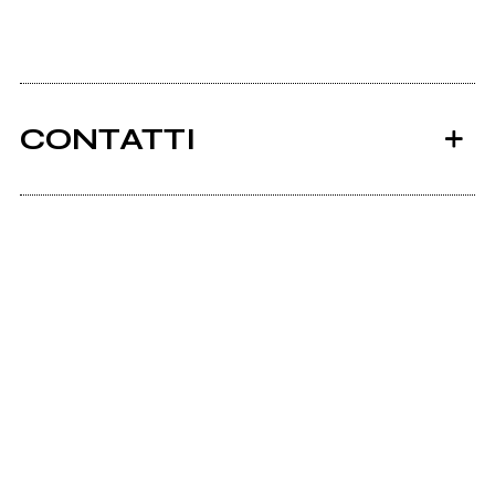
CONTATTI
Ancora nessun utente amministra questa pagina,
puoi farlo tu.
Richiedi la gestione