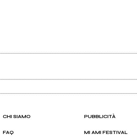
Ancora nessun utente amministra questa pagina, puoi farlo tu.
Richiedi la gestione
CHI SIAMO
PUBBLICITÀ
FAQ
MI AMI FESTIVAL