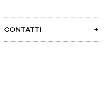
CONTATTI
Ancora nessun utente amministra questa pagina,
puoi farlo tu.
Richiedi la gestione