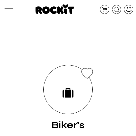
MAGAZINE
DATABASE
ARTICOLI
CONCERTI
ARTISTI
SHOP
RADIO
Biker's