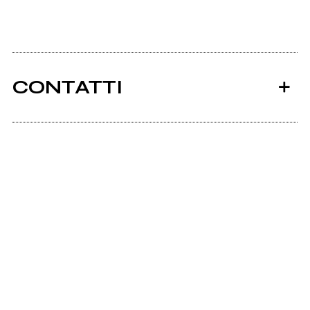
CONTATTI
Ancora nessun utente amministra questa pagina,
puoi farlo tu.
Richiedi la gestione