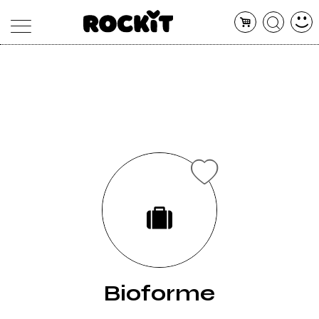
MAGAZINE
DATABASE
ARTICOLI
CONCERTI
ARTISTI
SHOP
RADIO
Bioforme