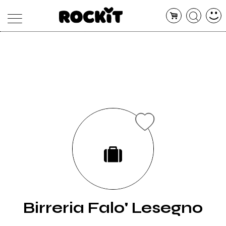
MAGAZINE
DATABASE
ARTICOLI
CONCERTI
ARTISTI
SHOP
RADIO
Birreria Falo' Lesegno