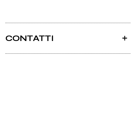
CONTATTI
Ancora nessun utente amministra questa pagina,
puoi farlo tu.
Richiedi la gestione