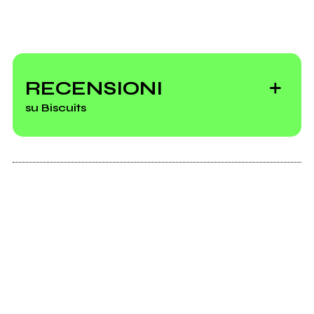
RECENSIONI
su Biscuits
2009
S/t