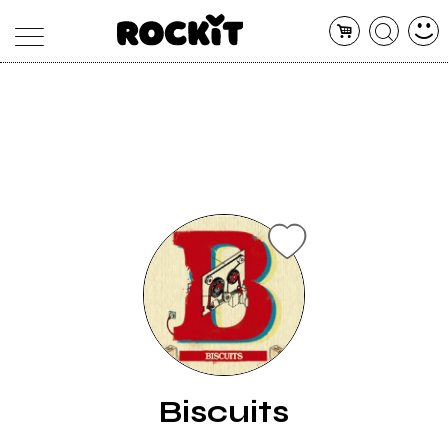
MAGAZINE
DATABASE
ARTICOLI
CONCERTI
ARTISTI
SHOP
RADIO
Biscuits