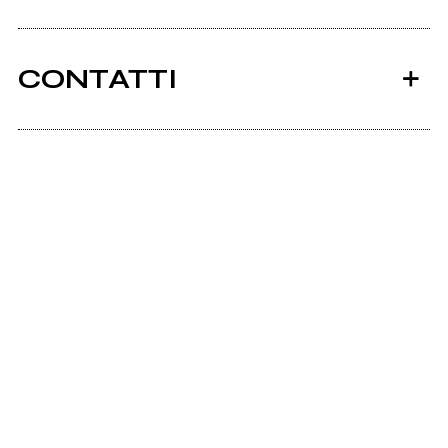
CONTATTI
Scrivi all'utente che amministra la pagina.
2010
S/t
Invia messaggio