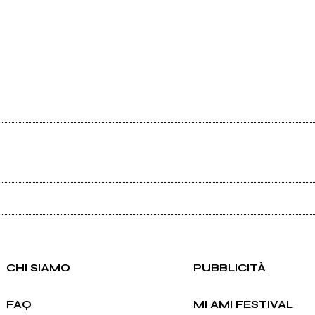
Ancora nessun utente amministra questa pagina, puoi farlo tu.
Richiedi la gestione
CHI SIAMO
PUBBLICITÀ
FAQ
MI AMI FESTIVAL