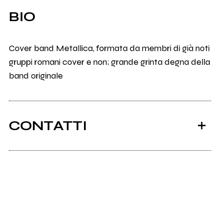
BIO
Cover band Metallica, formata da membri di già noti
gruppi romani cover e non; grande grinta degna della
band originale
CONTATTI
Blackened.it
Scrivi all'utente che amministra la pagina.