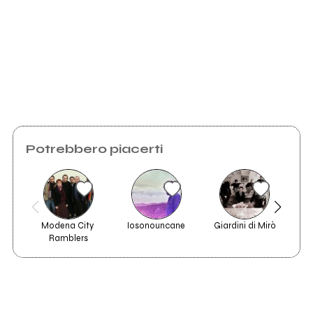
Invia messaggio
Potrebbero piacerti
Modena City 
Iosonouncane
Giardini di Mirò
CCC
Ramblers