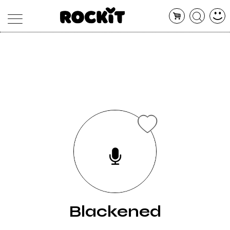
MAGAZINE
DATABASE
ARTICOLI
CONCERTI
ARTISTI
SHOP
RADIO
Blackened