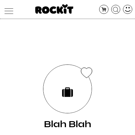
MAGAZINE
DATABASE
ARTICOLI
CONCERTI
ARTISTI
SHOP
RADIO
Blah Blah