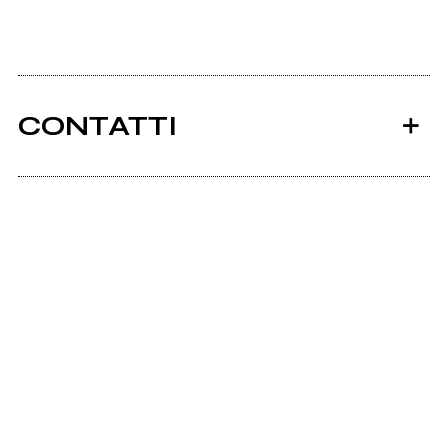
CONTATTI
Ancora nessun utente amministra questa pagina,
puoi farlo tu.
Richiedi la gestione