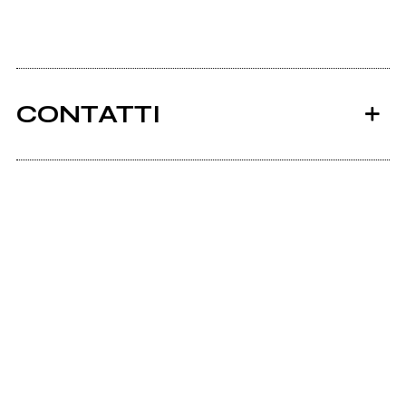
CONTATTI
Ancora nessun utente amministra questa pagina,
puoi farlo tu.
Richiedi la gestione