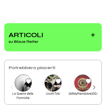
ARTICOLI
su Blaue Reiter
Potrebbero piacerti
I Blaue Reiter
trasmessi da TV
lombarde
La Guerra delle 
Uochi Toki
(AllMyFriendzAre)DEAD
Formiche