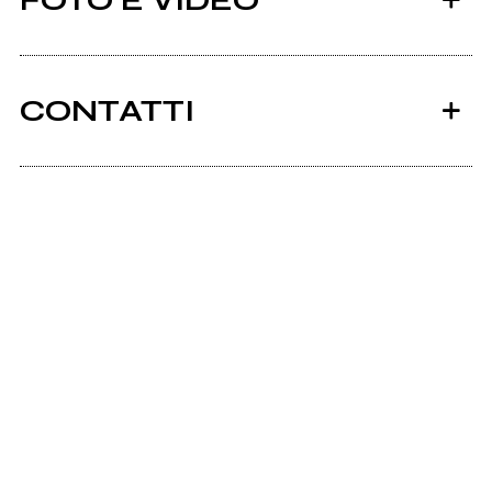
FOTO E VIDEO
CONTATTI
Blauereiter.it
mio album
Ancora nessun utente amministra questa pagina,
puoi farlo tu.
Richiedi la gestione