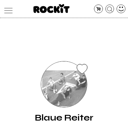
MAGAZINE
DATABASE
ARTICOLI
CONCERTI
ARTISTI
SHOP
RADIO
Blaue Reiter