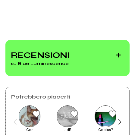
Blue Gallery
RECENSIONI
su Blue Luminescence
Vedi tutti
Potrebbero piacerti
I Cani
-1dB
Cactus?