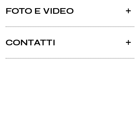
FOTO E VIDEO
CONTATTI
2019
Youngnrg.com
Retouch
Scrivi all'utente che amministra la pagina.
Blue Luminescence - Blue Miles - Official
Video
Invia messaggio