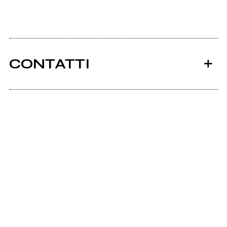
CONTATTI
Ancora nessun utente amministra questa pagina,
puoi farlo tu.
Richiedi la gestione