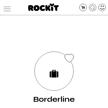
MAGAZINE
DATABASE
ARTICOLI
CONCERTI
ARTISTI
SHOP
RADIO
Borderline