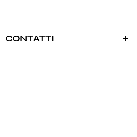
CONTATTI
Ancora nessun utente amministra questa pagina,
puoi farlo tu.
Richiedi la gestione