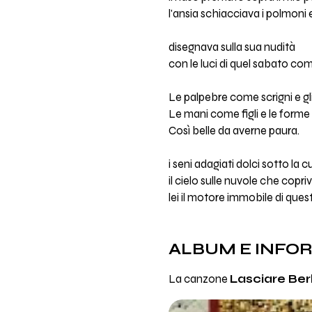
l'ansia schiacciava i polmoni 
disegnava sulla sua nudità
con le luci di quel sabato c
Le palpebre come scrigni e gl
Le mani come figli e le form
Così belle da averne paura.
i seni adagiati dolci sotto la c
il cielo sulle nuvole che copr
lei il motore immobile di ques
ALBUM E INFO
La canzone
Lasciare Ber