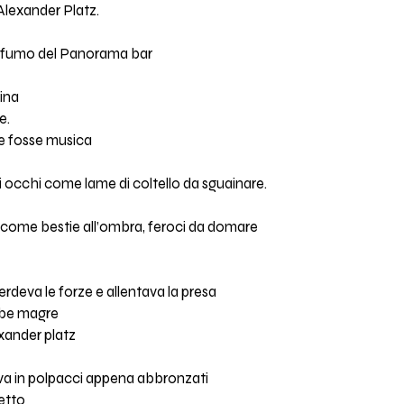
 Alexander Platz.
di fumo del Panorama bar
ina
e.
me fosse musica
i occhi come lame di coltello da sguainare.
e come bestie all’ombra, feroci da domare
rdeva le forze e allentava la presa
ambe magre
exander platz
eva in polpacci appena abbronzati
petto