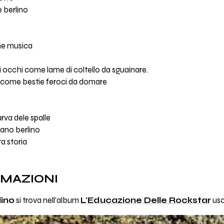
e berlino
ome musica
i occhi come lame di coltello da sguainare.
e come bestie feroci da domare
urva dele spalle
ivano berlino
ta storia
RMAZIONI
lino
si trova nell'album
L'Educazione Delle Rockstar
usc