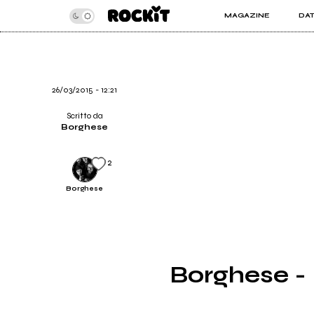
MAGAZINE
DA
INSIDER
ROC
ARTICOLI
ART
RECENSIONI
SER
VIDEO
26/03/2015 - 12:21
Scritto da
Borghese
2
Borghese
Borghese - 