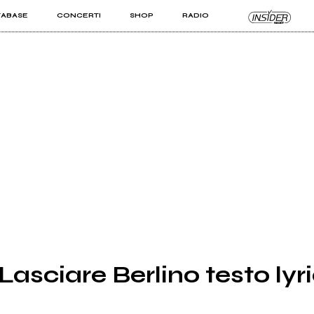
TABASE
CONCERTI
SHOP
RADIO
KIT PRO
ISTI
VIZI
Lasciare Berlino testo lyr