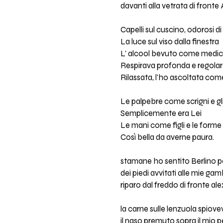
davanti alla vetrata di fronte
Capelli sul cuscino, odorosi 
La luce sul viso dalla finestra
L' alcool bevuto come medic
Respirava profonda e regolar
Rilassata, l'ho ascoltata co
Le palpebre come scrigni e gl
Semplicemente era Lei
Le mani come figli e le form
Così bella da averne paura.
stamane ho sentito Berlino pe
dei piedi avvitati alle mie g
riparo dal freddo di fronte al
la carne sulle lenzuola spiov
il naso premuto sopra il mio 