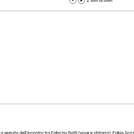
4. Born by down
a seguito dell'incontro tra Fabrizio Ratti (voce e chitarra), Fabio So