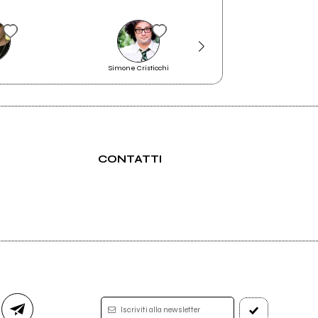
Simone Cristicchi
Madrigali Magri
Born by chancE
CONTATTI
Iscriviti alla newsletter