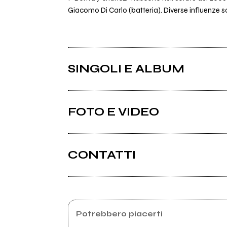
Giacomo Di Carlo (batteria). Diverse influenze s
SINGOLI E ALBUM
FOTO E VIDEO
CONTATTI
Myspace.com
Youtube
2010
Potrebbero piacerti
READY FOR EXTINCTION ?