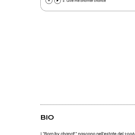
2. Give me another chance
BIO
I "Born by chancE" nascono nell'estate del 2006 