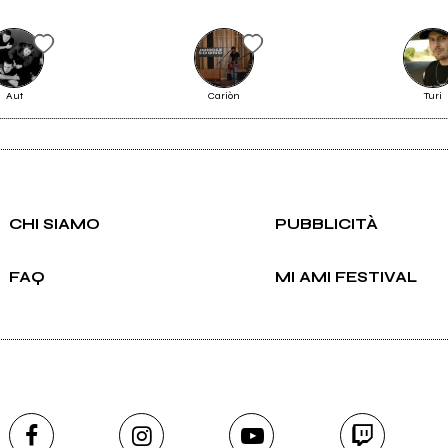
Scrivi all'utente che amministra la pagina.
Aut
Cariòn
Turi
LIVE
Invia messaggio
CHI SIAMO
PUBBLICITÀ
Vedi tutti
FAQ
MI AMI FESTIVAL