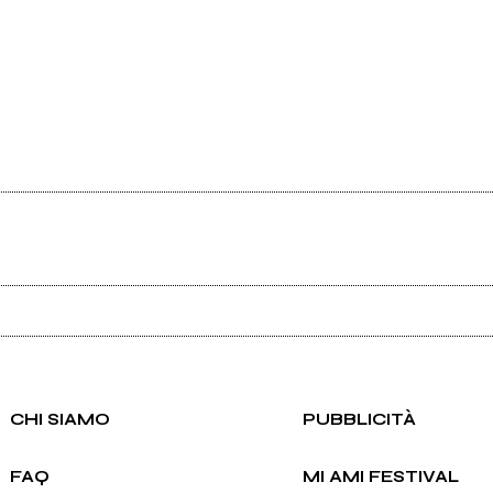
Ancora nessun utente amministra questa pagina, puoi farlo tu.
Richiedi la gestione
CHI SIAMO
PUBBLICITÀ
FAQ
MI AMI FESTIVAL