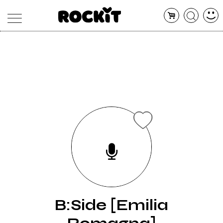
MAGAZINE
DATABASE
ARTICOLI
CONCERTI
ARTISTI
SHOP
RADIO
B:Side [Emilia