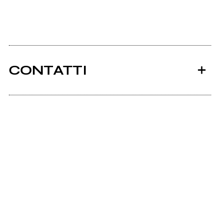
CONTATTI
Rockaparma.it
Ancora nessun utente amministra questa pagina,
puoi farlo tu.
Richiedi la gestione