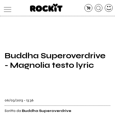
MAGAZINE
DATABASE
ARTICOLI
CONCERTI
ARTISTI
SHOP
Buddha Superoverdrive
RADIO
- Magnolia testo lyric
06/03/2013 - 13:36
Scritto da
Buddha Superoverdrive