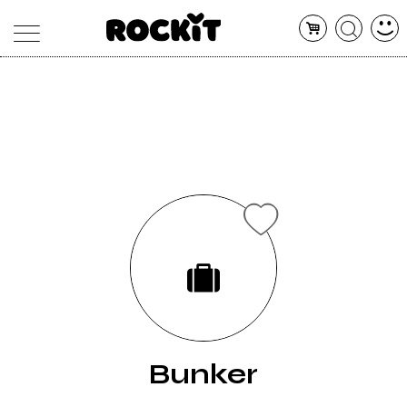
MAGAZINE
DATABASE
ARTICOLI
CONCERTI
ARTISTI
SHOP
RADIO
Bunker