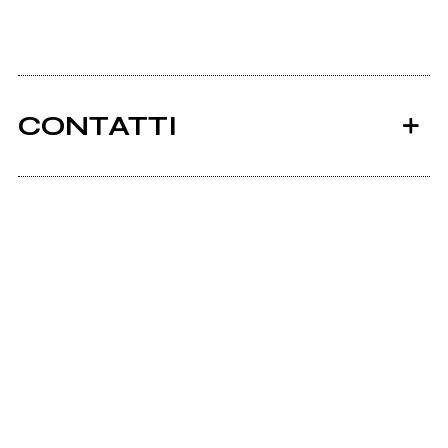
CONTATTI
Ancora nessun utente amministra questa pagina,
puoi farlo tu.
Richiedi la gestione