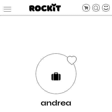
MAGAZINE
DATABASE
ARTICOLI
CONCERTI
ARTISTI
SHOP
RADIO
andrea