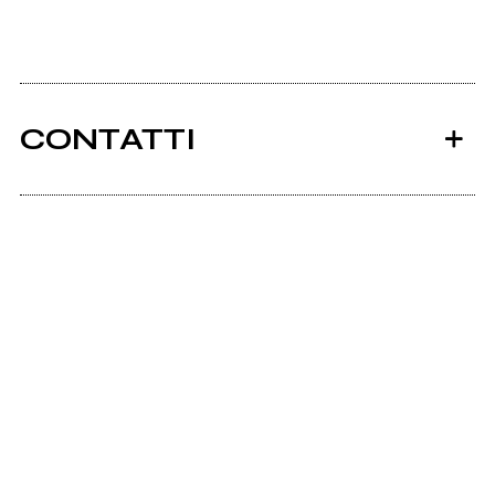
CONTATTI
Ancora nessun utente amministra questa pagina,
puoi farlo tu.
Richiedi la gestione