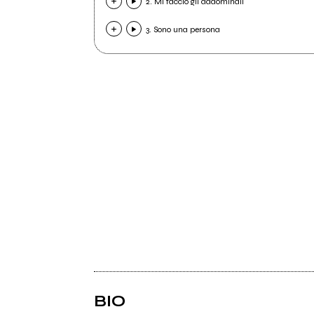
2. Mi faccio gli addominali
3. Sono una persona
BIO