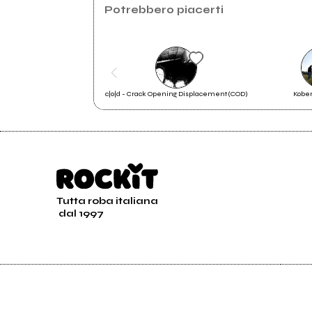
Facebook
2013
Potrebbero piacerti
Improvvisazioni culinarie
c|o|d - Crack Opening Displacement (COD)
Kobe
Ciao, Mephisto
Tutta roba italiana
dal 1997