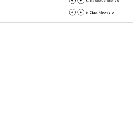
5. Il gioco del silenzio
6. Ciao, Mephisto