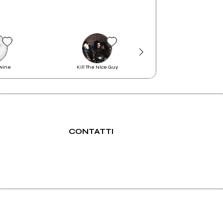
wine
Kill The Nice Guy
.cora.
CONTATTI