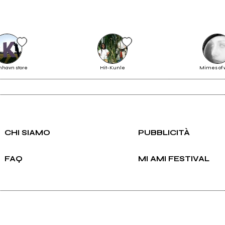
Scrivi all'utente che amministra la pagina.
nhavn store
Hit-Kunle
Mimes of 
Invia messaggio
CHI SIAMO
PUBBLICITÀ
FAQ
MI AMI FESTIVAL