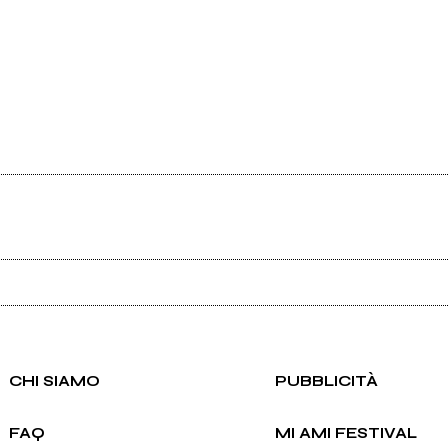
Ancora nessun utente amministra questa pagina, puoi farlo tu.
Richiedi la gestione
CHI SIAMO
PUBBLICITÀ
FAQ
MI AMI FESTIVAL