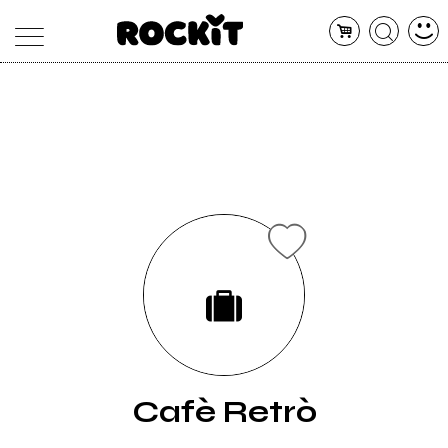
MAGAZINE
DATABASE
ARTICOLI
CONCERTI
ARTISTI
SHOP
RADIO
Cafè Retrò