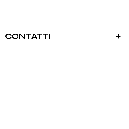
CONTATTI
Ancora nessun utente amministra questa pagina,
puoi farlo tu.
Richiedi la gestione