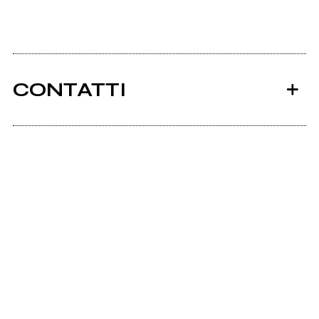
CONTATTI
Ancora nessun utente amministra questa pagina,
puoi farlo tu.
Richiedi la gestione