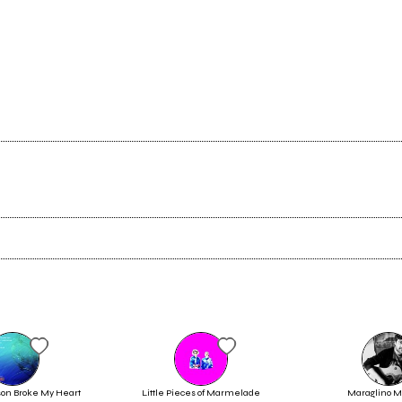
Ancora nessun utente amministra questa pagina, puoi farlo tu.
Richiedi la gestione
son Broke My Heart
Little Pieces of Marmelade
Maraglino M