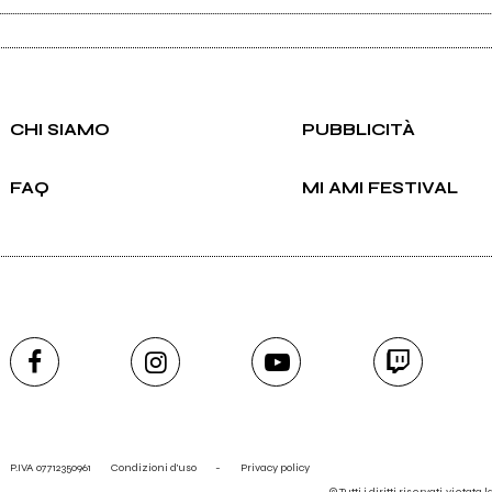
CHI SIAMO
PUBBLICITÀ
FAQ
MI AMI FESTIVAL
P.IVA 07712350961
Condizioni d'uso
-
Privacy policy
© Tutti i diritti riservati, vietata