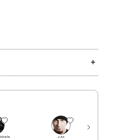
ichele
J-Ax
A Classic Educatio