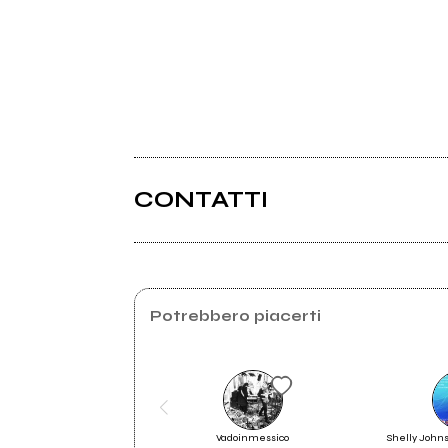
CONTATTI
Xoomer.virgilio.it
Potrebbero piacerti
Vadoinmessico
Shelly John