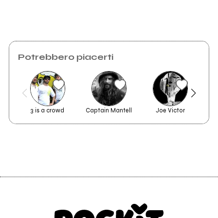
Invia messaggio
Potrebbero piacerti
3 is a crowd
Captain Mantell
Joe Victor
Cab