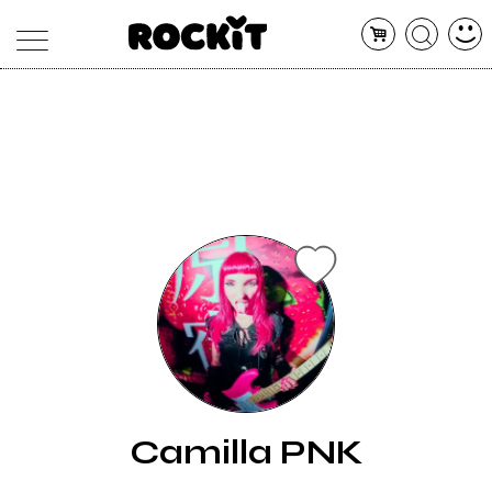
MAGAZINE
DATABASE
ARTICOLI
CONCERTI
ARTISTI
SHOP
RADIO
Camilla PNK