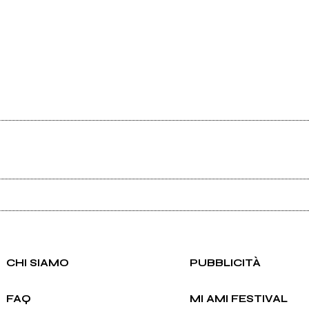
Ancora nessun utente amministra questa pagina, puoi farlo tu.
Richiedi la gestione
CHI SIAMO
PUBBLICITÀ
FAQ
MI AMI FESTIVAL