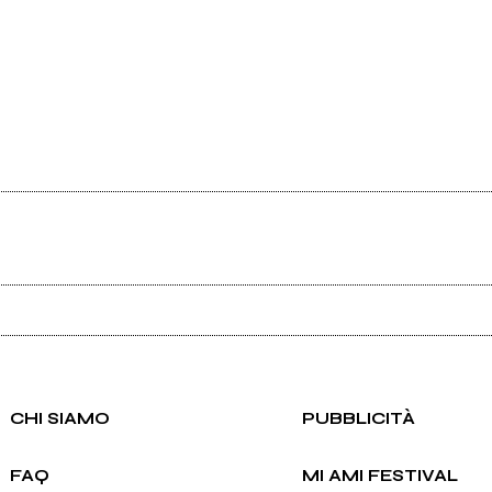
Ancora nessun utente amministra questa pagina, puoi farlo tu.
Richiedi la gestione
CHI SIAMO
PUBBLICITÀ
FAQ
MI AMI FESTIVAL