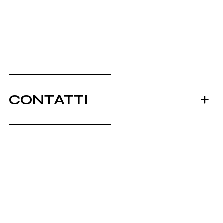
CONTATTI
Ancora nessun utente amministra questa pagina,
puoi farlo tu.
Richiedi la gestione