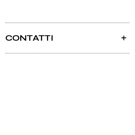
CONTATTI
Ancora nessun utente amministra questa pagina,
puoi farlo tu.
Richiedi la gestione