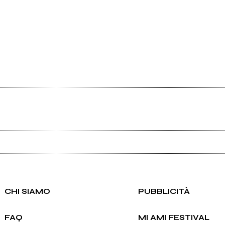
Ancora nessun utente amministra questa pagina, puoi farlo tu.
Richiedi la gestione
CHI SIAMO
PUBBLICITÀ
FAQ
MI AMI FESTIVAL