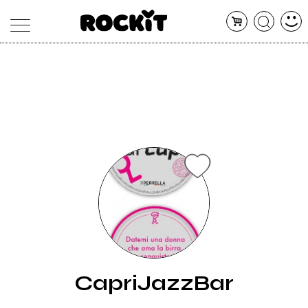
MAGAZINE
DATABASE
ARTICOLI
CONCERTI
ARTISTI
SHOP
RADIO
CapriJazzBar