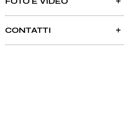
FOTO E VIDEO
CONTATTI
Scrivi all'utente che amministra la pagina.
Il Capri
Invia messaggio