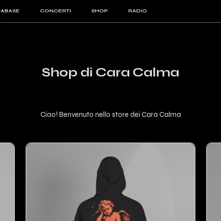
TABASE
CONCERTI
SHOP
RADIO
KIT PRO
ISTI
VIZI
Shop di Cara Calma
Ciao! Benvenuto nello store dei Cara Calma