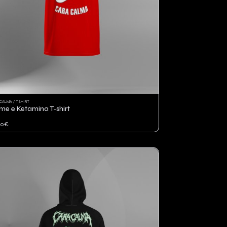
CALMA / TSHIRT
me e Ketamina T-shirt
00€