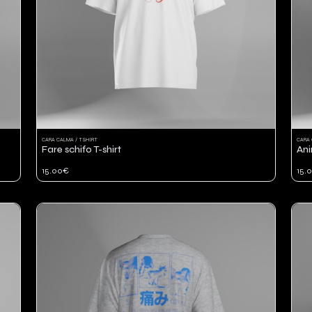
CARA CALMA / TSHIRT
CARA 
Fare schifo T-shirt
Ani
15.00€
15.