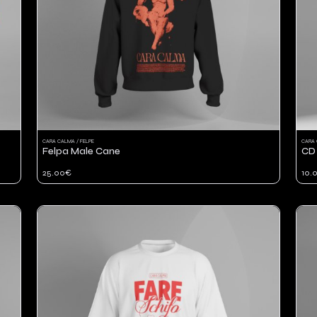
CARA CALMA / FELPE
CARA 
Felpa Male Cane
CD
25.00€
10.