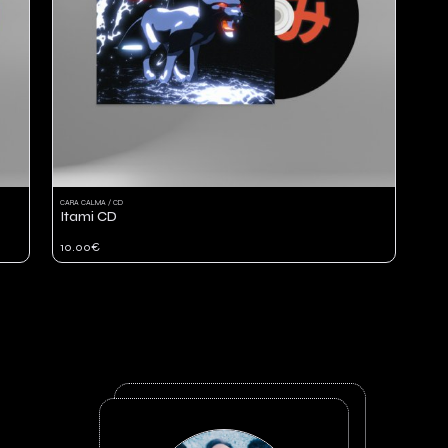
CARA CALMA / CD
Itami CD
10.00€