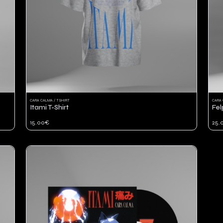
CARA CALMA / TSHIRT
CARA 
Itami T-Shirt
Fel
15.00€
25.