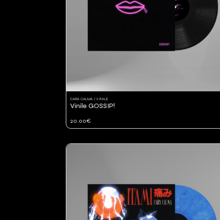
CARA CALMA / VINILE
Vinile GOSSIP!
20.00€