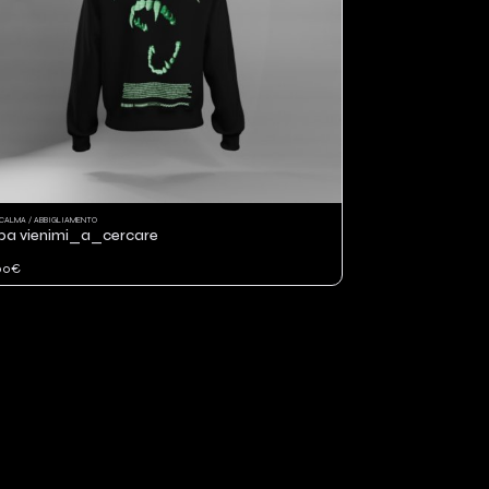
CALMA / ABBIGLIAMENTO
pa vienimi_a_cercare
00€