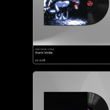
CARA CALMA / VINILE
Itami Vinile
20.00€