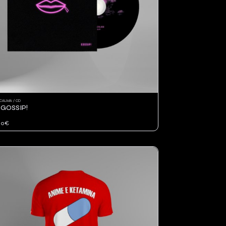
CALMA / CD
 GOSSIP!
00€