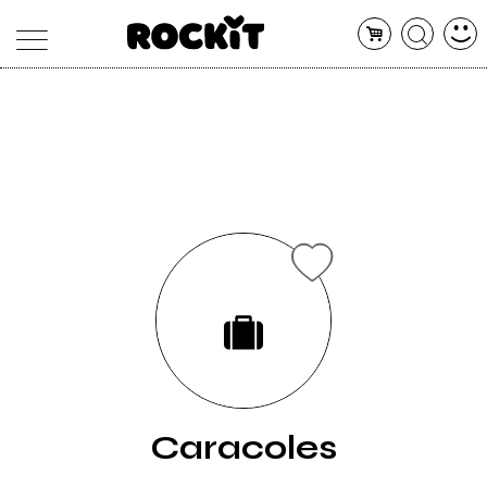
MAGAZINE
DATABASE
ARTICOLI
CONCERTI
ARTISTI
SHOP
RADIO
Caracoles