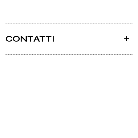
CONTATTI
Ancora nessun utente amministra questa pagina,
puoi farlo tu.
Richiedi la gestione