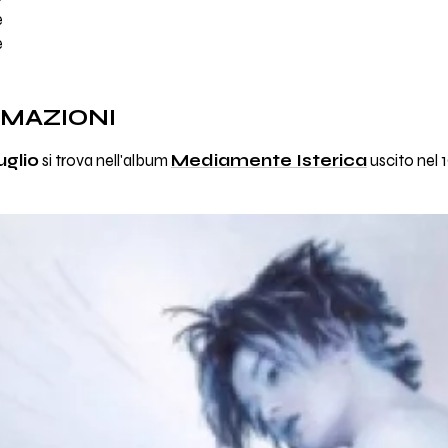
e
e
RMAZIONI
uglio
si trova nell'album
Mediamente Isterica
uscito nel 