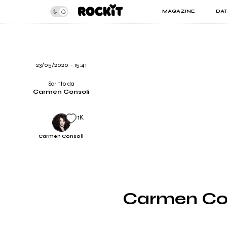
MAGAZINE
DA
INSIDER
ROC
ARTICOLI
ART
RECENSIONI
SER
VIDEO
23/05/2020 - 15:41
Scritto da
Carmen Consoli
1K
Carmen Consoli
Carmen Cons