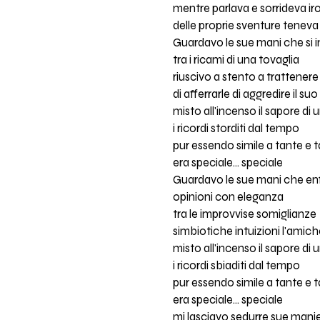
mentre parlava e sorrideva i
delle proprie sventure teneva 
Guardavo le sue mani che si 
tra i ricami di una tovaglia
riuscivo a stento a trattenere 
di afferrarle di aggredire il su
misto all'incenso il sapore di 
i ricordi storditi dal tempo
pur essendo simile a tante e 
era speciale... speciale
Guardavo le sue mani che en
opinioni con eleganza
tra le improvvise somiglianze
simbiotiche intuizioni l'amic
misto all'incenso il sapore di 
i ricordi sbiaditi dal tempo
pur essendo simile a tante e 
era speciale... speciale
mi lasciavo sedurre sue mani