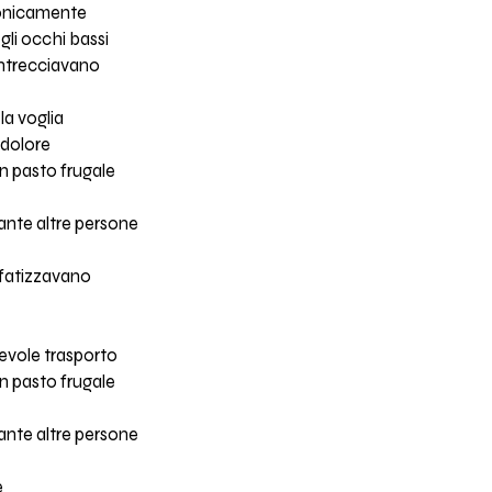
ronicamente
gli occhi bassi
intrecciavano
la voglia
o dolore
un pasto frugale
tante altre persone
fatizzavano
hevole trasporto
un pasto frugale
tante altre persone
e