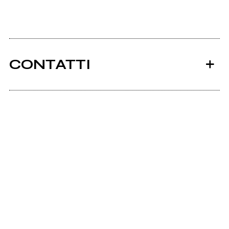
CONTATTI
Ancora nessun utente amministra questa pagina,
puoi farlo tu.
Richiedi la gestione