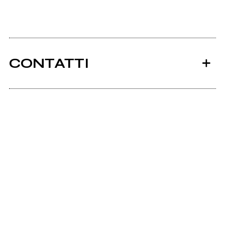
CONTATTI
Ancora nessun utente amministra questa pagina,
puoi farlo tu.
Richiedi la gestione