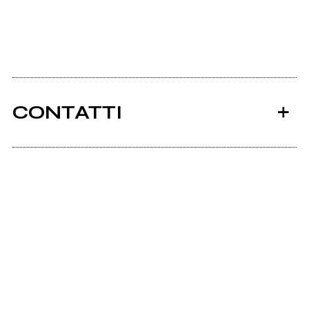
CONTATTI
Ancora nessun utente amministra questa pagina,
puoi farlo tu.
Richiedi la gestione