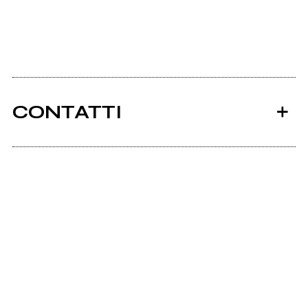
CONTATTI
Ancora nessun utente amministra questa pagina,
puoi farlo tu.
Richiedi la gestione