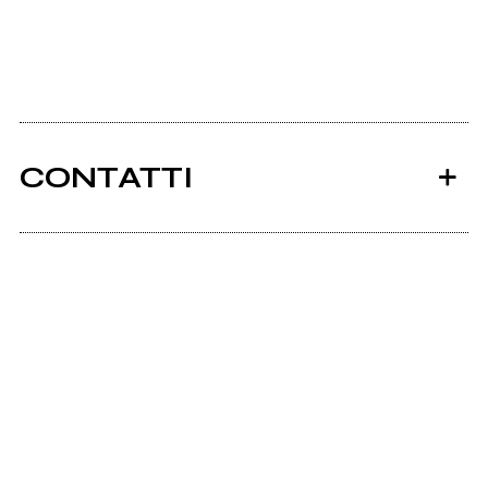
CONTATTI
Ancora nessun utente amministra questa pagina,
puoi farlo tu.
Richiedi la gestione