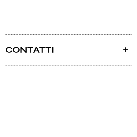
CONTATTI
Ancora nessun utente amministra questa pagina,
puoi farlo tu.
Richiedi la gestione