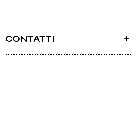
CONTATTI
Ancora nessun utente amministra questa pagina,
puoi farlo tu.
Richiedi la gestione