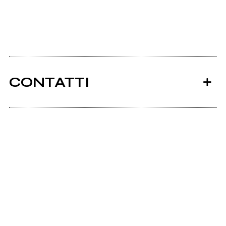
CONTATTI
Ancora nessun utente amministra questa pagina,
puoi farlo tu.
Richiedi la gestione